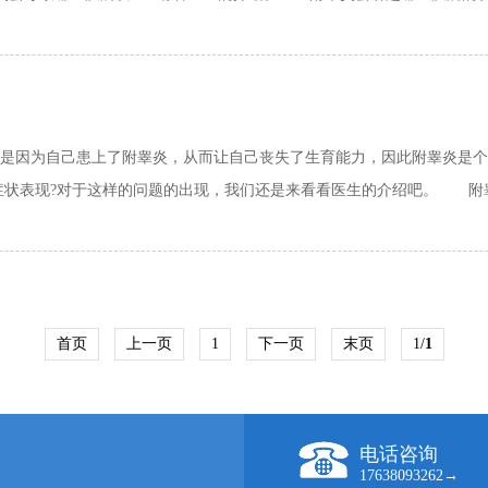
是因为自己患上了附睾炎，从而让自己丧失了生育能力，因此附睾炎是个
状表现?对于这样的问题的出现，我们还是来看看医生的介绍吧。 附睾炎
首页
上一页
1
下一页
末页
1/
1
电话咨询
17638093262→