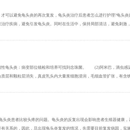
可以避免龟头炎的再次复发，龟头炎治疗后患者怎么进行护理?龟头炎
治疗疾病，避免引发龟头炎。同时在生活中，保持局部清洁，避免刺激，对
菌性龟头炎：病变部位镜检和培养可找到念珠菌。 (2)阿米巴，滴虫感
质层和颗粒层消失，真皮乳头内大量浆细胞浸润，毛细血管扩张，有含铁血
头炎患者比较头疼的问题。龟头炎的反复出现会影响患者生殖器健康，
有关系的，因此，旦出现龟头炎复发的情况，先需要目前复发病因，实施对