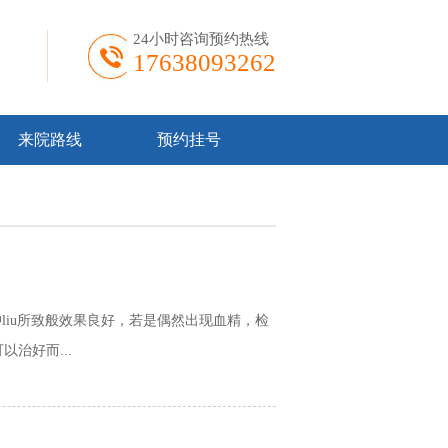
24小时咨询预约热线
17638093262
来院路线
预约挂号
iu所致般效果良好，若是偶然出现血精，检
治好而...