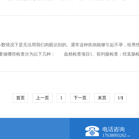
情况下是无法用我们肉眼识别的。通常这种疾病能够引起不孕，给男性
做哪些检查分为以下几种： 血精检查项目1、前列腺检查：经直肠检查
首页
上一页
1
下一页
末页
1/
1
电话咨询
17638093262→