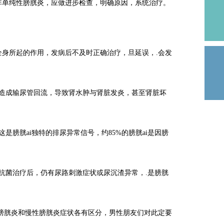
非单纯性膀胱炎，应做进步检查，明确原因，系统治疗。
所起的作用，发病后不及时正确治疗，旦延误，.会发
成输尿管回流，导致肾水肿与肾脏发炎，甚至肾脏坏
膀胱ai独特的排尿异常信号，约85%的膀胱ai是因膀
菌治疗后，仍有尿路刺激症状或尿沉渣异常，.是膀胱
胱炎和慢性膀胱炎症状各有区分，男性朋友们对此定要