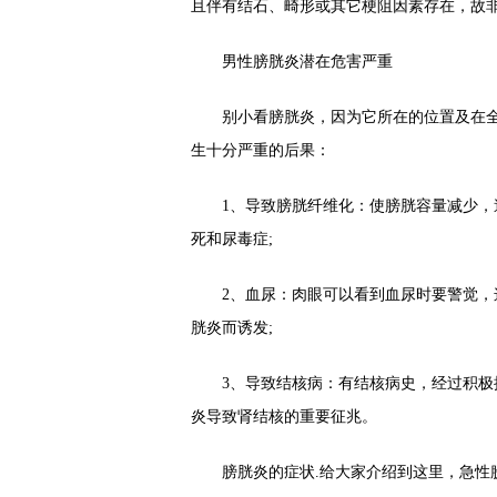
且伴有结石、畸形或其它梗阻因素存在，故
男性膀胱炎潜在危害严重
别小看膀胱炎，因为它所在的位置及在全身
生十分严重的后果：
1、导致膀胱纤维化：使膀胱容量减少，造
死和尿毒症;
2、血尿：肉眼可以看到血尿时要警觉，这是
胱炎而诱发;
3、导致结核病：有结核病史，经过积极抗
炎导致肾结核的重要征兆。
膀胱炎的症状.给大家介绍到这里，急性膀