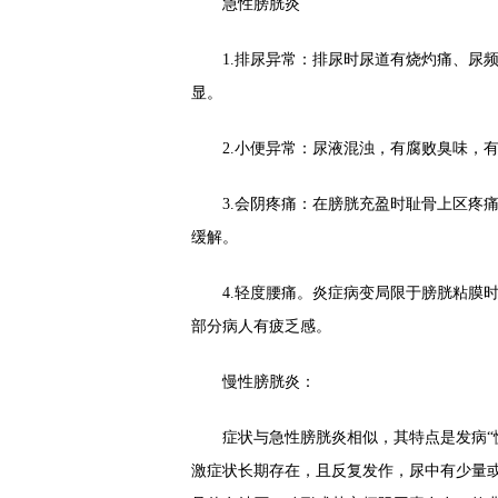
急性膀胱炎
1.排尿异常：排尿时尿道有烧灼痛、尿频
显。
2.小便异常：尿液混浊，有腐败臭味，有
3.会阴疼痛：在膀胱充盈时耻骨上区疼痛
缓解。
4.轻度腰痛。炎症病变局限于膀胱粘膜时
部分病人有疲乏感。
慢性膀胱炎：
症状与急性膀胱炎相似，其特点是发病“慢”
激症状长期存在，且反复发作，尿中有少量或