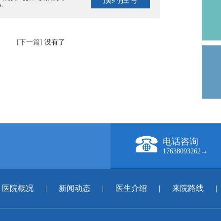
e.
[下一篇]
没有了
电话咨询
17638093262→
医院概况
|
新闻动态
|
医生介绍
|
来院路线
|