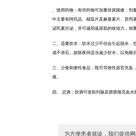
、慎用药物：有些药物可加重排尿困难，剂
中主要有阿托品、颠茄片及麻黄素片、异丙
泌乳素分泌，并可减弱逼尿肌的收缩力，加
二、适量饮水：饮水过少不但会引起脱水，
成不溶石。故除夜间适当减少饮水，以免睡
三、少食刺激性食品：既可导致性器官充血
难。
四、.忌酒：饮酒可使前列腺及膀胱颈充血水
为方便患者就诊，我们提供网