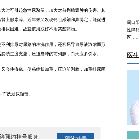
量大时可引起急性尿潴留，加大对前列腺囊肿的伤害。其
基肾上腺素等。近年来又发现钙阻滞剂和异博定，能促进
周口
重排尿困难，故宜慎用或好不用某些药物。
性障
区…
也不利排尿对尿路的冲洗作用，还容易导致尿液浓缩而形
后膀胱过度充盈，压迫囊肿的前列腺，白天应多饮水。
医
，又会使痔疮、便秘症状加重，压迫前列腺，加重排尿困
肿而诱发尿潴留。
络预约挂号服务。
预约挂号