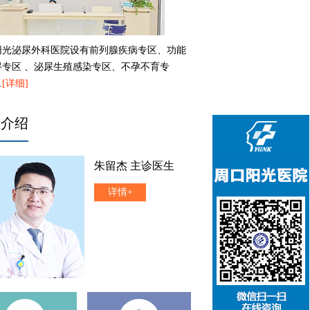
阳光泌尿外科医院设有前列腺疾病专区、功能
碍专区 、泌尿生殖感染专区、不孕不育专
…
[详细]
生介绍
朱留杰 主诊医生
详情+