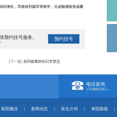
缔组织增生，导致前列腺导管狭窄，分泌物潴留形成囊
络预约挂号服务。
预约挂号
e.
[下一篇]
前列腺囊肿的日常禁忌
电话咨询
17638093262→
医院概况
|
新闻动态
|
医生介绍
|
来院路线
|