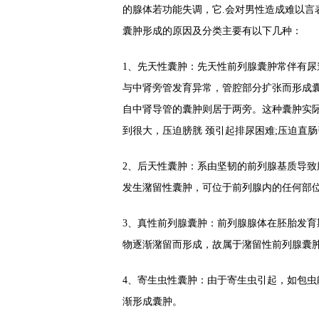
的腺体若功能失调，它.会对男性造成难以言
囊肿形成的原因及分类主要有以下几种：
1、先天性囊肿：先天性前列腺囊肿常伴有
与中肾旁管发育异常，管腔部分扩张而形成囊
自中肾导管的囊肿则居于两旁。这种囊肿实
到很大，压迫膀胱 颈引起排尿困难;压迫直
2、后天性囊肿：系由坚韧的前列腺基质导
发生潴留性囊肿，可位于前列腺内的任何部位或
3、真性前列腺囊肿：前列腺腺体在胚胎发
物逐渐潴留而形成，故属于潴留性前列腺囊
4、寄生虫性囊肿：由于寄生虫引起，如包
渐形成囊肿。