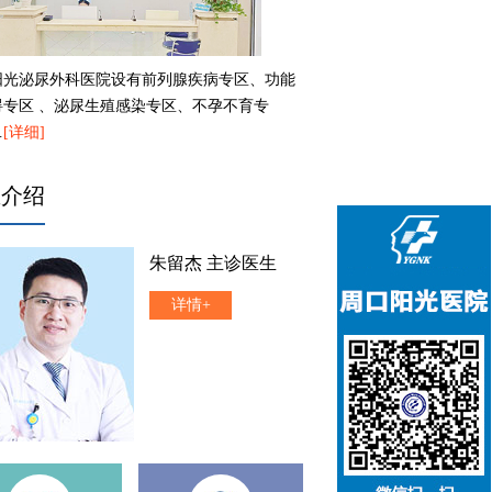
阳光泌尿外科医院设有前列腺疾病专区、功能
碍专区 、泌尿生殖感染专区、不孕不育专
…
[详细]
生介绍
朱留杰 主诊医生
详情+