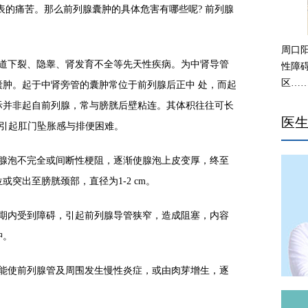
表的痛苦。那么前列腺囊肿的具体危害有哪些呢? 前列腺
周口
尿道下裂、隐睾、肾发育不全等先天性疾病。为中肾导管
性障
区…
肿。起于中肾旁管的囊肿常位于前列腺后正中 处，而起
际并非起自前列腺，常与膀胱后壁粘连。其体积往往可长
医
肠引起肛门坠胀感与排便困难。
致腺泡不完全或间断性梗阻，逐渐使腺泡上皮变厚，终至
突出至膀胱颈部，直径为1-2 cm。
育期内受到障碍，引起前列腺导管狭窄，造成阻塞，内容
肿。
虫能使前列腺管及周围发生慢性炎症，或由肉芽增生，逐