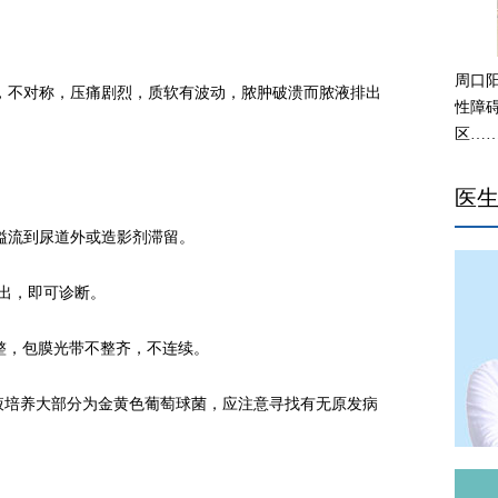
周口
叶，不对称，压痛剧烈，质软有波动，脓肿破溃而脓液排出
性障
区…
医
剂溢流到尿道外或造影剂滞留。
吸出，即可诊断。
规整，包膜光带不整齐，不连续。
液培养大部分为金黄色葡萄球菌，应注意寻找有无原发病