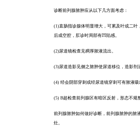
诊断前列腺脓肿应从以下几方面考虑：
(1)直肠指诊腺体明显增大，可累及叶或二
后成空腔，肛诊时局部有凹陷感。
(2)尿道镜检查见稠厚脓液流出。
(3)尿道造影见侧之脓肿使尿道移位，造影
(4) 经会阴部穿刺或经尿道镜穿刺可有脓液
(5) B超检查前列腺区有暗区反射，形态不
前列腺脓肿如何做好诊断，前列腺脓肿的脓
灶。