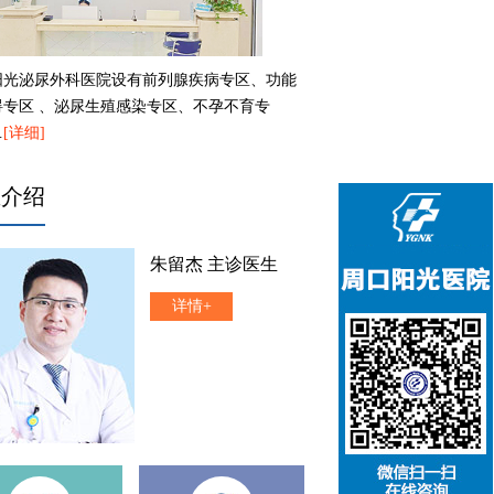
阳光泌尿外科医院设有前列腺疾病专区、功能
碍专区 、泌尿生殖感染专区、不孕不育专
…
[详细]
生介绍
朱留杰 主诊医生
详情+