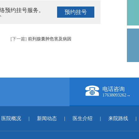
络预约挂号服务。
预约挂号
e.
[下一篇]
前列腺囊肿危害及病因
电话咨询
17638093262→
医院概况
|
新闻动态
|
医生介绍
|
来院路线
|