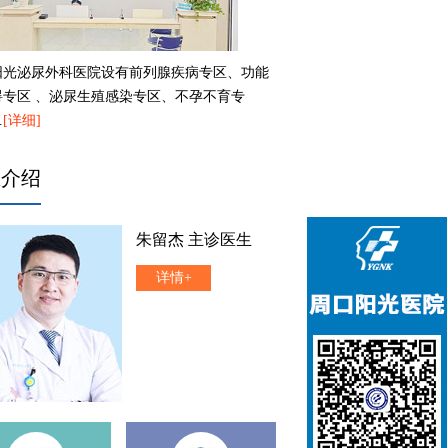
阳光泌尿外科医院设有前列腺疾病专区、功能
碍专区 、泌尿生殖感染专区、不孕不育专
…
[详细]
生介绍
朱留杰 主诊医生
详情+