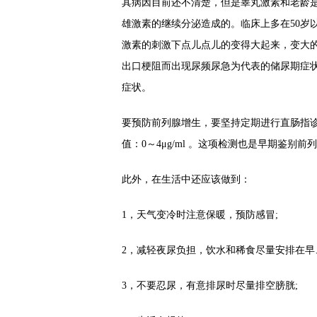
其病因目前还不清楚，但是睾丸激素和老龄
雄激素的继续分泌造成的。临床上多在50岁
激素的刺激下点儿点儿的变得大起来，变大的
出口梗阻而出现尿频尿急为代表的储尿期症
症状。
要预防前列腺增生，要坚持定期进行直肠指诊 
值：0～4μg/ml 。这项检测也是早期鉴别前列
此外，在生活中还应该做到：
1，天气变冷时注意保暖，预防感冒;
2，减轻夜尿负担，饮水和稀食尽量安排在早
3，不要忍尿，有意排尿时尽量排空膀胱;