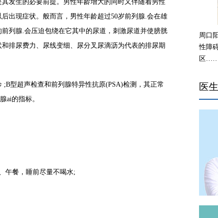
是其发生的必要前提。男性年龄增大的同时又伴随着男性
以后出现症状。般而言，男性年龄超过50岁前列腺.会在雄
前列腺.会压迫包绕在它其中的尿道，刺激尿道并使膀胱
周口
状和排尿费力、尿线变细、尿分叉尿滴沥为代表的排尿期
性障
区…
;B型超声检查和前列腺特异性抗原(PSA)检测，其正常
医
腺ai的指标。
、午餐，睡前尽量不喝水;