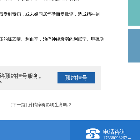
受到责罚，或未婚同居怀孕而受批评，造成精神创
的胍乙啶、利血平，治疗神经衰弱的利眠宁、甲硫哒
络预约挂号服务。
预约挂号
e.
[下一篇]
射精障碍影响生育吗？
电话咨询
17638093262→