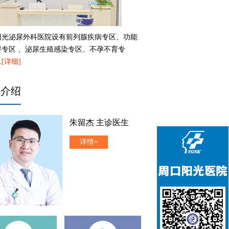
阳光泌尿外科医院设有前列腺疾病专区、功能
碍专区 、泌尿生殖感染专区、不孕不育专
…
[详细]
生介绍
朱留杰 主诊医生
详情+