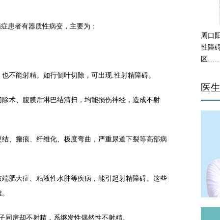
症患者有器质性病变，主要为：
周口
性障
区…
不能射精。如行侧叶切除，可出现.性射精障碍。
医
除术、腹膜后淋巴结清扫，均能损伤神经，造成不射
结、瘢痕、纤维化、极度弯曲，严重尿道下裂等高部病
端肥大症、粘液性水肿等疾病，能引起射精障碍。这些
难。
子同房却不射精，系继发性偶然性不射精。