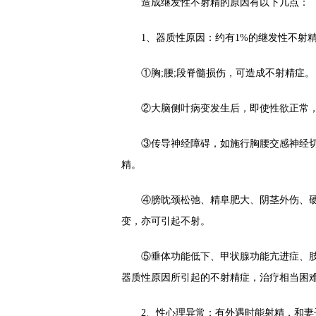
造成继发性不射精的原因有以下几点：
1、器质性原因：约有1%的继发性不射精
①胸;腰;段脊髓损伤，可造成不射精症。
②大脑侧叶病变发生后，即使性欲正常，也
③传导神经障碍，如施行胸腰交感神经切
精。
④膀眈颈松弛、精阜肥大、阴茎外伤、硬
变，亦可引起不射。
⑤垂体功能低下、甲状腺功能亢进症、肢
器质性原因所引起的不射精症，治疗相当困
2、性心理异常：有外遇时能射精，和妻