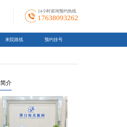
24小时咨询预约热线
17638093262
来院路线
预约挂号
院简介