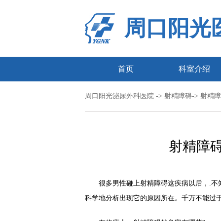
周口阳光
首页
科室介绍
周口阳光泌尿外科医院
->
射精障碍
-> 射
射精障
很多男性碰上射精障碍这疾病以后，.不知
科学地分析出现它的原因所在。千万不能过