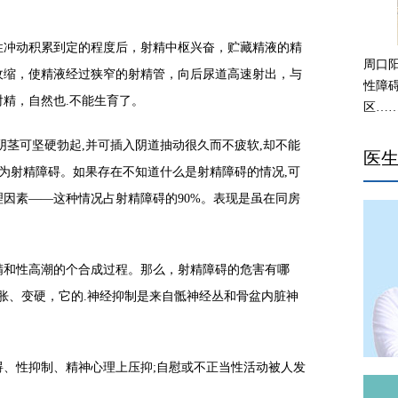
冲动积累到定的程度后，射精中枢兴奋，贮藏精液的精
周口
收缩，使精液经过狭窄的射精管，向后尿道高速射出，与
性障
精，自然也.不能生育了。
区…
茎可坚硬勃起,并可插入阴道抽动很久而不疲软,却不能
医
之为射精障碍。如果存在不知道什么是射精障碍的情况,可
因素——这种情况占射精障碍的90%。表现是虽在同房
和性高潮的个合成过程。那么，射精障碍的危害有哪
胀、变硬，它的.神经抑制是来自骶神经丛和骨盆内脏神
性抑制、精神心理上压抑;自慰或不正当性活动被人发