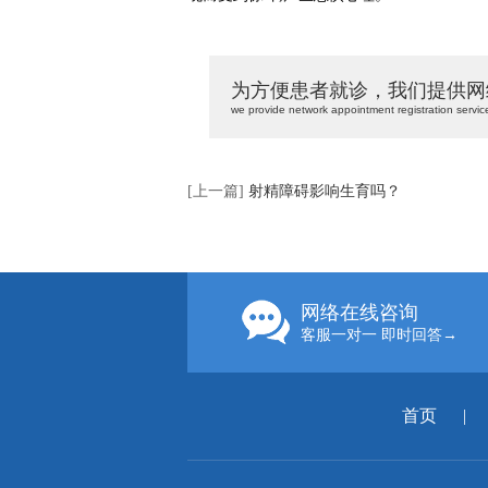
为方便患者就诊，我们提供网
we provide network appointment registration servic
[上一篇]
射精障碍影响生育吗？
网络在线咨询
客服一对一 即时回答→
首页
|